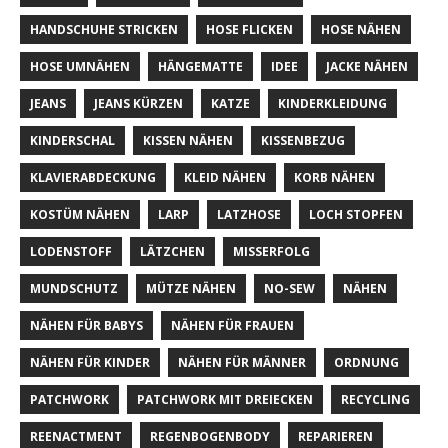
HANDSCHUHE STRICKEN
HOSE FLICKEN
HOSE NÄHEN
HOSE UMNÄHEN
HÄNGEMATTE
IDEE
JACKE NÄHEN
JEANS
JEANS KÜRZEN
KATZE
KINDERKLEIDUNG
KINDERSCHAL
KISSEN NÄHEN
KISSENBEZUG
KLAVIERABDECKUNG
KLEID NÄHEN
KORB NÄHEN
KOSTÜM NÄHEN
LARP
LATZHOSE
LOCH STOPFEN
LODENSTOFF
LÄTZCHEN
MISSERFOLG
MUNDSCHUTZ
MÜTZE NÄHEN
NO-SEW
NÄHEN
NÄHEN FÜR BABYS
NÄHEN FÜR FRAUEN
NÄHEN FÜR KINDER
NÄHEN FÜR MÄNNER
ORDNUNG
PATCHWORK
PATCHWORK MIT DREIECKEN
RECYCLING
REENACTMENT
REGENBOGENBODY
REPARIEREN