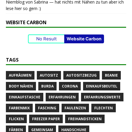
Niemblog von Sabrina — hat nichts mit Nähen zu tun aber ich
lese hier so gern :)
WEBSITE CARBON
No Result
Website Carbon
TAGS
AUFRÄUMEN
AUTOSITZ
AUTOSITZBEZUG
BEANIE
BODY NÄHEN
BURDA
CORONA
EINKAUFSBEUTEL
EINKAUFSTASCHE
ERFAHRUNGEN
ERFAHRUNGSWERTE
FARBENMIX
FASCHING
FAULENZEN
FLECHTEN
FLICKEN
FREEZER PAPER
FREIHANDSTICKEN
FÄRBEN
GEMEINSAM
HANDSCHUHE