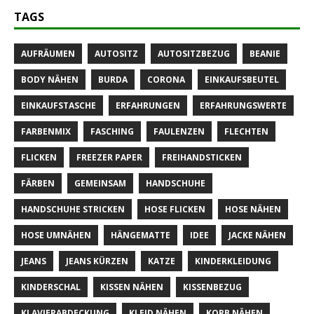
TAGS
AUFRÄUMEN
AUTOSITZ
AUTOSITZBEZUG
BEANIE
BODY NÄHEN
BURDA
CORONA
EINKAUFSBEUTEL
EINKAUFSTASCHE
ERFAHRUNGEN
ERFAHRUNGSWERTE
FARBENMIX
FASCHING
FAULENZEN
FLECHTEN
FLICKEN
FREEZER PAPER
FREIHANDSTICKEN
FÄRBEN
GEMEINSAM
HANDSCHUHE
HANDSCHUHE STRICKEN
HOSE FLICKEN
HOSE NÄHEN
HOSE UMNÄHEN
HÄNGEMATTE
IDEE
JACKE NÄHEN
JEANS
JEANS KÜRZEN
KATZE
KINDERKLEIDUNG
KINDERSCHAL
KISSEN NÄHEN
KISSENBEZUG
KLAVIERABDECKUNG
KLEID NÄHEN
KORB NÄHEN