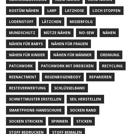
KOSTÜM NÄHEN
LARP
LATZHOSE
LOCH STOPFEN
LODENSTOFF
LÄTZCHEN
MISSERFOLG
MUNDSCHUTZ
MÜTZE NÄHEN
NO-SEW
NÄHEN
NÄHEN FÜR BABYS
NÄHEN FÜR FRAUEN
NÄHEN FÜR KINDER
NÄHEN FÜR MÄNNER
ORDNUNG
PATCHWORK
PATCHWORK MIT DREIECKEN
RECYCLING
REENACTMENT
REGENBOGENBODY
REPARIEREN
RESTEVERWERTUNG
SCHLÜSSELBAND
SCHNITTMUSTER ERSTELLEN
SEIL HERSTELLEN
SMARTPHONE-HANDSCHUHE
SOCKEN RAND
SOCKEN STRICKEN
SPINNEN
STICKEN
STOFF BEDRUCKEN
STOFF BEMALEN