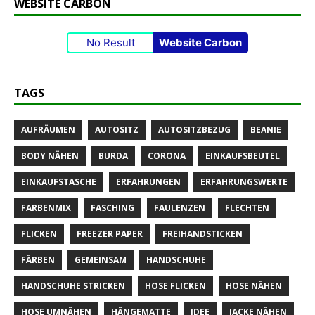
WEBSITE CARBON
No Result
Website Carbon
TAGS
AUFRÄUMEN
AUTOSITZ
AUTOSITZBEZUG
BEANIE
BODY NÄHEN
BURDA
CORONA
EINKAUFSBEUTEL
EINKAUFSTASCHE
ERFAHRUNGEN
ERFAHRUNGSWERTE
FARBENMIX
FASCHING
FAULENZEN
FLECHTEN
FLICKEN
FREEZER PAPER
FREIHANDSTICKEN
FÄRBEN
GEMEINSAM
HANDSCHUHE
HANDSCHUHE STRICKEN
HOSE FLICKEN
HOSE NÄHEN
HOSE UMNÄHEN
HÄNGEMATTE
IDEE
JACKE NÄHEN