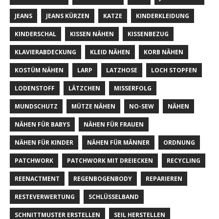
JEANS
JEANS KÜRZEN
KATZE
KINDERKLEIDUNG
KINDERSCHAL
KISSEN NÄHEN
KISSENBEZUG
KLAVIERABDECKUNG
KLEID NÄHEN
KORB NÄHEN
KOSTÜM NÄHEN
LARP
LATZHOSE
LOCH STOPFEN
LODENSTOFF
LÄTZCHEN
MISSERFOLG
MUNDSCHUTZ
MÜTZE NÄHEN
NO-SEW
NÄHEN
NÄHEN FÜR BABYS
NÄHEN FÜR FRAUEN
NÄHEN FÜR KINDER
NÄHEN FÜR MÄNNER
ORDNUNG
PATCHWORK
PATCHWORK MIT DREIECKEN
RECYCLING
REENACTMENT
REGENBOGENBODY
REPARIEREN
RESTEVERWERTUNG
SCHLÜSSELBAND
SCHNITTMUSTER ERSTELLEN
SEIL HERSTELLEN