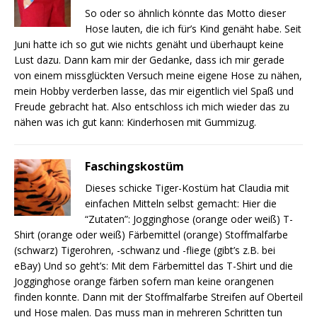
So oder so ähnlich könnte das Motto dieser
Hose lauten, die ich für’s Kind genäht habe. Seit
Juni hatte ich so gut wie nichts genäht und überhaupt keine
Lust dazu. Dann kam mir der Gedanke, dass ich mir gerade
von einem missglückten Versuch meine eigene Hose zu nähen,
mein Hobby verderben lasse, das mir eigentlich viel Spaß und
Freude gebracht hat. Also entschloss ich mich wieder das zu
nähen was ich gut kann: Kinderhosen mit Gummizug.
Faschingskostüm
Dieses schicke Tiger-Kostüm hat Claudia mit
einfachen Mitteln selbst gemacht: Hier die
“Zutaten”: Jogginghose (orange oder weiß) T-
Shirt (orange oder weiß) Färbemittel (orange) Stoffmalfarbe
(schwarz) Tigerohren, -schwanz und -fliege (gibt’s z.B. bei
eBay) Und so geht’s: Mit dem Färbemittel das T-Shirt und die
Jogginghose orange färben sofern man keine orangenen
finden konnte. Dann mit der Stoffmalfarbe Streifen auf Oberteil
und Hose malen. Das muss man in mehreren Schritten tun