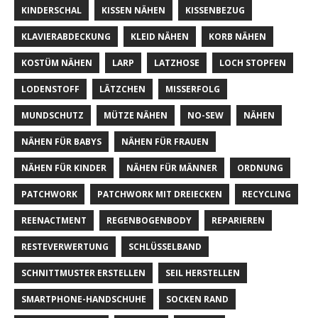
KINDERSCHAL
KISSEN NÄHEN
KISSENBEZUG
KLAVIERABDECKUNG
KLEID NÄHEN
KORB NÄHEN
KOSTÜM NÄHEN
LARP
LATZHOSE
LOCH STOPFEN
LODENSTOFF
LÄTZCHEN
MISSERFOLG
MUNDSCHUTZ
MÜTZE NÄHEN
NO-SEW
NÄHEN
NÄHEN FÜR BABYS
NÄHEN FÜR FRAUEN
NÄHEN FÜR KINDER
NÄHEN FÜR MÄNNER
ORDNUNG
PATCHWORK
PATCHWORK MIT DREIECKEN
RECYCLING
REENACTMENT
REGENBOGENBODY
REPARIEREN
RESTEVERWERTUNG
SCHLÜSSELBAND
SCHNITTMUSTER ERSTELLEN
SEIL HERSTELLEN
SMARTPHONE-HANDSCHUHE
SOCKEN RAND