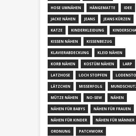
HOSE UMNÄHEN
HÄNGEMATTE
IDEE
JACKE NÄHEN
JEANS
JEANS KÜRZEN
KATZE
KINDERKLEIDUNG
KINDERSCH
KISSEN NÄHEN
KISSENBEZUG
KLAVIERABDECKUNG
KLEID NÄHEN
KORB NÄHEN
KOSTÜM NÄHEN
LARP
LATZHOSE
LOCH STOPFEN
LODENSTO
LÄTZCHEN
MISSERFOLG
MUNDSCHUT
MÜTZE NÄHEN
NO-SEW
NÄHEN
NÄHEN FÜR BABYS
NÄHEN FÜR FRAUEN
NÄHEN FÜR KINDER
NÄHEN FÜR MÄNNER
ORDNUNG
PATCHWORK