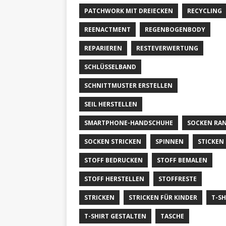
PATCHWORK MIT DREIECKEN
RECYCLING
REENACTMENT
REGENBOGENBODY
REPARIEREN
RESTEVERWERTUNG
SCHLÜSSELBAND
SCHNITTMUSTER ERSTELLEN
SEIL HERSTELLEN
SMARTPHONE-HANDSCHUHE
SOCKEN RA
SOCKEN STRICKEN
SPINNEN
STICKEN
STOFF BEDRUCKEN
STOFF BEMALEN
STOFF HERSTELLEN
STOFFRESTE
STRICKEN
STRICKEN FÜR KINDER
T-SH
T-SHIRT GESTALTEN
TASCHE