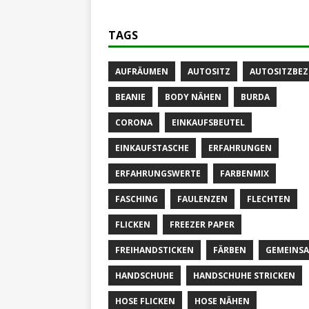
TAGS
AUFRÄUMEN
AUTOSITZ
AUTOSITZBE
BEANIE
BODY NÄHEN
BURDA
CORONA
EINKAUFSBEUTEL
EINKAUFSTASCHE
ERFAHRUNGEN
ERFAHRUNGSWERTE
FARBENMIX
FASCHING
FAULENZEN
FLECHTEN
FLICKEN
FREEZER PAPER
FREIHANDSTICKEN
FÄRBEN
GEMEINS
HANDSCHUHE
HANDSCHUHE STRICKEN
HOSE FLICKEN
HOSE NÄHEN