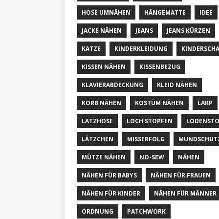
HOSE UMNÄHEN
HÄNGEMATTE
IDEE
JACKE NÄHEN
JEANS
JEANS KÜRZEN
KATZE
KINDERKLEIDUNG
KINDERSCH
KISSEN NÄHEN
KISSENBEZUG
KLAVIERABDECKUNG
KLEID NÄHEN
KORB NÄHEN
KOSTÜM NÄHEN
LARP
LATZHOSE
LOCH STOPFEN
LODENSTO
LÄTZCHEN
MISSERFOLG
MUNDSCHUT
MÜTZE NÄHEN
NO-SEW
NÄHEN
NÄHEN FÜR BABYS
NÄHEN FÜR FRAUEN
NÄHEN FÜR KINDER
NÄHEN FÜR MÄNNER
ORDNUNG
PATCHWORK