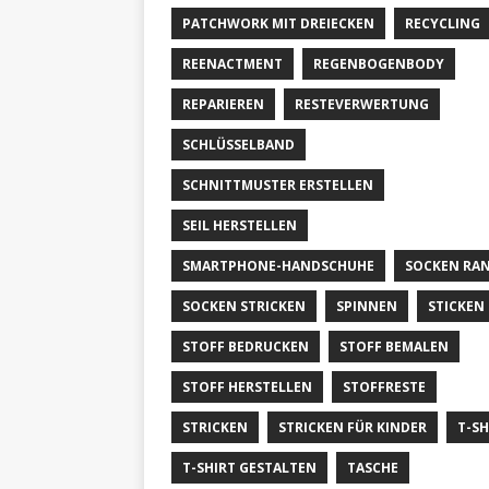
PATCHWORK MIT DREIECKEN
RECYCLING
REENACTMENT
REGENBOGENBODY
REPARIEREN
RESTEVERWERTUNG
SCHLÜSSELBAND
SCHNITTMUSTER ERSTELLEN
SEIL HERSTELLEN
SMARTPHONE-HANDSCHUHE
SOCKEN RA
SOCKEN STRICKEN
SPINNEN
STICKEN
STOFF BEDRUCKEN
STOFF BEMALEN
STOFF HERSTELLEN
STOFFRESTE
STRICKEN
STRICKEN FÜR KINDER
T-SH
T-SHIRT GESTALTEN
TASCHE