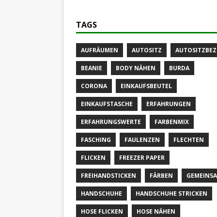
TAGS
AUFRÄUMEN
AUTOSITZ
AUTOSITZBE
BEANIE
BODY NÄHEN
BURDA
CORONA
EINKAUFSBEUTEL
EINKAUFSTASCHE
ERFAHRUNGEN
ERFAHRUNGSWERTE
FARBENMIX
FASCHING
FAULENZEN
FLECHTEN
FLICKEN
FREEZER PAPER
FREIHANDSTICKEN
FÄRBEN
GEMEINS
HANDSCHUHE
HANDSCHUHE STRICKEN
HOSE FLICKEN
HOSE NÄHEN