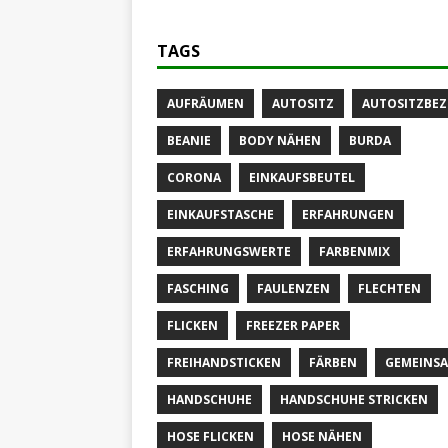
TAGS
AUFRÄUMEN
AUTOSITZ
AUTOSITZBE
BEANIE
BODY NÄHEN
BURDA
CORONA
EINKAUFSBEUTEL
EINKAUFSTASCHE
ERFAHRUNGEN
ERFAHRUNGSWERTE
FARBENMIX
FASCHING
FAULENZEN
FLECHTEN
FLICKEN
FREEZER PAPER
FREIHANDSTICKEN
FÄRBEN
GEMEINS
HANDSCHUHE
HANDSCHUHE STRICKEN
HOSE FLICKEN
HOSE NÄHEN