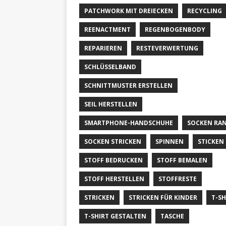
PATCHWORK MIT DREIECKEN
RECYCLING
REENACTMENT
REGENBOGENBODY
REPARIEREN
RESTEVERWERTUNG
SCHLÜSSELBAND
SCHNITTMUSTER ERSTELLEN
SEIL HERSTELLEN
SMARTPHONE-HANDSCHUHE
SOCKEN RA
SOCKEN STRICKEN
SPINNEN
STICKEN
STOFF BEDRUCKEN
STOFF BEMALEN
STOFF HERSTELLEN
STOFFRESTE
STRICKEN
STRICKEN FÜR KINDER
T-SH
T-SHIRT GESTALTEN
TASCHE