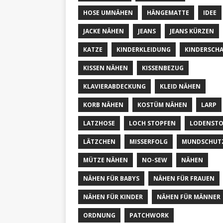
HOSE UMNÄHEN
HÄNGEMATTE
IDEE
JACKE NÄHEN
JEANS
JEANS KÜRZEN
KATZE
KINDERKLEIDUNG
KINDERSCH
KISSEN NÄHEN
KISSENBEZUG
KLAVIERABDECKUNG
KLEID NÄHEN
KORB NÄHEN
KOSTÜM NÄHEN
LARP
LATZHOSE
LOCH STOPFEN
LODENSTO
LÄTZCHEN
MISSERFOLG
MUNDSCHUT
MÜTZE NÄHEN
NO-SEW
NÄHEN
NÄHEN FÜR BABYS
NÄHEN FÜR FRAUEN
NÄHEN FÜR KINDER
NÄHEN FÜR MÄNNER
ORDNUNG
PATCHWORK