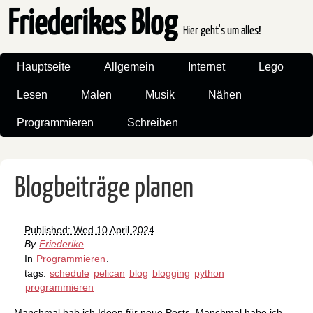
Friederikes Blog
Hier geht's um alles!
Hauptseite
Allgemein
Internet
Lego
Lesen
Malen
Musik
Nähen
Programmieren
Schreiben
Blogbeiträge planen
Published: Wed 10 April 2024
By
Friederike
In
Programmieren
.
tags:
schedule
pelican
blog
blogging
python
programmieren
Manchmal hab ich Ideen für neue Posts. Manchmal habe ich